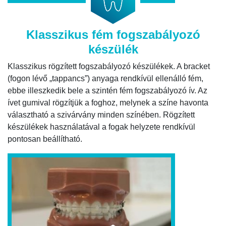
Klasszikus fém fogszabályozó
készülék
Klasszikus rögzített fogszabályozó készülékek. A bracket
(fogon lévő „tappancs”) anyaga rendkívül ellenálló fém,
ebbe illeszkedik bele a szintén fém fogszabályozó ív. Az
ívet gumival rögzítjük a foghoz, melynek a színe havonta
választható a szivárvány minden színében. Rögzített
készülékek használatával a fogak helyzete rendkívül
pontosan beállítható.