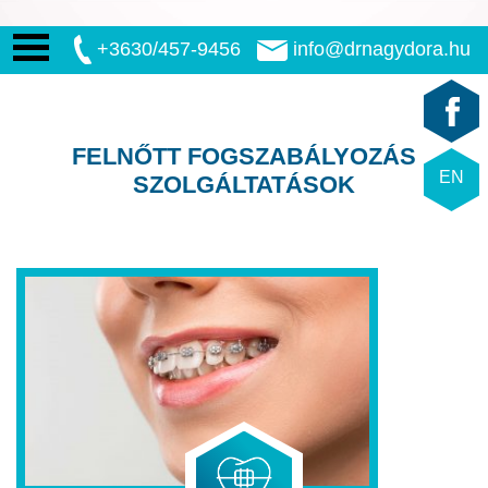
+3630/457-9456
info@drnagydora.hu
FELNŐTT FOGSZABÁLYOZÁS
EN
SZOLGÁLTATÁSOK