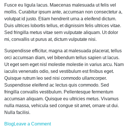
Fusce eu ligula lacus. Maecenas malesuada ut felis vel
mollis. Curabitur ipsum ante, accumsan non consectetur a,
volutpat id justo. Etiam hendrerit urna a eleifend dictum.
Duis ultrices lobortis tellus, et dignissim felis ultrices vitae.
Sed fringilla metus vitae sem vulputate aliquam. Ut dolor
mi, convallis ut purus at, dictum vulputate nisi.
Suspendisse efficitur, magna at malesuada placerat, tellus
orci accumsan diam, vel bibendum tellus sapien ut lacus.
Ut eget sem eget nisl molestie molestie in varius arcu. Nam
iaculis venenatis odio, sed vestibulum est finibus eget.
Quisque rutrum leo sed nisi commodo ullamcorper.
Suspendisse eleifend ac lectus quis commodo. Sed
fringilla convallis vestibulum. Pellentesque fermentum
accumsan aliquam. Quisque eu ultricies metus. Vivamus
nulla massa, vehicula sed congue sit amet, ornare ut dui.
Nulla facilisi.
on
Blog
Leave a Comment