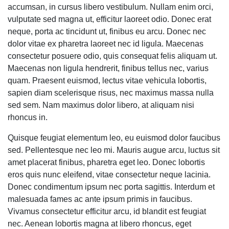
accumsan, in cursus libero vestibulum. Nullam enim orci,
vulputate sed magna ut, efficitur laoreet odio. Donec erat
neque, porta ac tincidunt ut, finibus eu arcu. Donec nec
dolor vitae ex pharetra laoreet nec id ligula. Maecenas
consectetur posuere odio, quis consequat felis aliquam ut.
Maecenas non ligula hendrerit, finibus tellus nec, varius
quam. Praesent euismod, lectus vitae vehicula lobortis,
sapien diam scelerisque risus, nec maximus massa nulla
sed sem. Nam maximus dolor libero, at aliquam nisi
rhoncus in.
Quisque feugiat elementum leo, eu euismod dolor faucibus
sed. Pellentesque nec leo mi. Mauris augue arcu, luctus sit
amet placerat finibus, pharetra eget leo. Donec lobortis
eros quis nunc eleifend, vitae consectetur neque lacinia.
Donec condimentum ipsum nec porta sagittis. Interdum et
malesuada fames ac ante ipsum primis in faucibus.
Vivamus consectetur efficitur arcu, id blandit est feugiat
nec. Aenean lobortis magna at libero rhoncus, eget