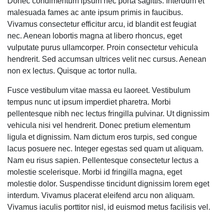
Donec condimentum ipsum nec porta sagittis. Interdum et
malesuada fames ac ante ipsum primis in faucibus.
Vivamus consectetur efficitur arcu, id blandit est feugiat
nec. Aenean lobortis magna at libero rhoncus, eget
vulputate purus ullamcorper. Proin consectetur vehicula
hendrerit. Sed accumsan ultrices velit nec cursus. Aenean
non ex lectus. Quisque ac tortor nulla.
Fusce vestibulum vitae massa eu laoreet. Vestibulum
tempus nunc ut ipsum imperdiet pharetra. Morbi
pellentesque nibh nec lectus fringilla pulvinar. Ut dignissim
vehicula nisi vel hendrerit. Donec pretium elementum
ligula et dignissim. Nam dictum eros turpis, sed congue
lacus posuere nec. Integer egestas sed quam ut aliquam.
Nam eu risus sapien. Pellentesque consectetur lectus a
molestie scelerisque. Morbi id fringilla magna, eget
molestie dolor. Suspendisse tincidunt dignissim lorem eget
interdum. Vivamus placerat eleifend arcu non aliquam.
Vivamus iaculis porttitor nisl, id euismod metus facilisis vel.